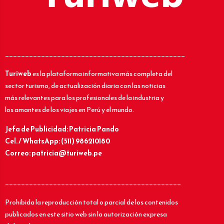
_____________________________________________
Turiweb
es la plataforma informativa más completa del
sector turismo, de actualización diaria con las noticias
más relevantes para los profesionales de la industria y
los amantes de los viajes en Perú y el mundo.
Jefa de Publicidad: Patricia Pando
Cel. / WhatsApp: (511) 986210180
Correo: patricia@turiweb.pe
____________________________________________
Prohibida la reproducción total o parcial de los contenidos
publicados en este sitio web sin la autorización expresa