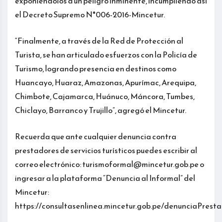
exponiéndolos a un peligro inminente, incumpliendo así
el Decreto Supremo N*006-2016-Mincetur.
“Finalmente, a través de la Red de Protección al
Turista, se han articulado esfuerzos con la Policía de
Turismo, logrando presencia en destinos como
Huancayo, Huaraz, Amazonas, Apurímac, Arequipa,
Chimbote, Cajamarca, Huánuco, Máncora, Tumbes,
Chiclayo, Barranco y Trujillo”, agregó el Mincetur.
Recuerda que ante cualquier denuncia contra
prestadores de servicios turísticos puedes escribir al
correo electrónico: turismoformal@mincetur.gob.pe o
ingresar a la plataforma “Denuncia al Informal” del
Mincetur:
https://consultasenlinea.mincetur.gob.pe/denunciaPres