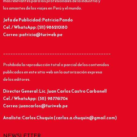
más relevantes para los profesionales de la industria y
los amantes de los viajes en Perú y el mundo.
Jefa de Publicidad: Patricia Pando
Cel. / WhatsApp: (511) 986210180
Correo: patricia@turiweb.pe
____________________________________________
Prohibida la reproducción total o parcial de los contenidos
publicados en este sitio web sin la autorización expresa
de los editores.
Director General: Lic.
Juan Carlos Castro Carbonell
Cel. / WhatsApp: (511) 987761704
Correo: juancarlos@turiweb.pe
Analista: Carlos Chuquín (carlos.a.chuquin@gmail.com)
NEWSLETTER