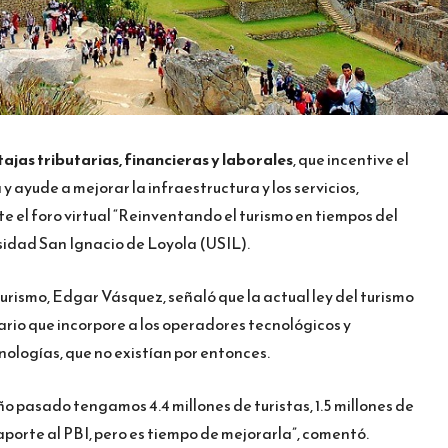
ajas tributarias, financieras y laborales
, que incentive el
y ayude a mejorar la infraestructura y los servicios,
 el foro virtual “Reinventando el turismo en tiempos del
sidad San Ignacio de Loyola (USIL).
Turismo, Edgar Vásquez, señaló que la actual ley del turismo
sario que incorpore a los operadores tecnológicos y
cnologías, que no existían por entonces.
ño pasado tengamos 4.4 millones de turistas, 1.5 millones de
porte al PBI, pero es tiempo de mejorarla”, comentó.