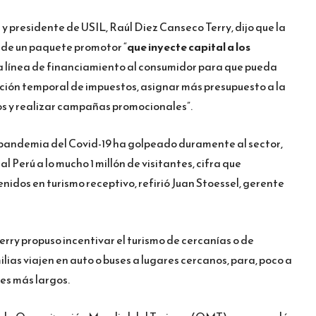
r y presidente de USIL, Raúl Diez Canseco Terry, dijo que la
e de un paquete promotor “
que
inyecte capital a los
a línea de financiamiento al consumidor para que pueda
ación temporal de impuestos, asignar más presupuesto a la
gos y realizar campañas promocionales”.
a pandemia del Covid-19 ha golpeado duramente al sector,
 Perú a lo mucho 1 millón de visitantes, cifra que
nidos en turismo receptivo, refirió Juan Stoessel, gerente
rry propuso incentivar el turismo de cercanías o de
lias viajen en auto o buses a lugares cercanos, para, poco a
jes más largos.