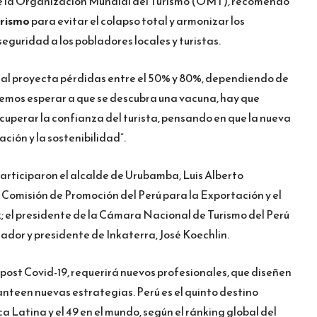
 de la Organización Mundial del Turismo (OMT), recomendó
urismo
para evitar el colapso total y armonizar los
eguridad a los pobladores locales y turistas.
dial proyecta pérdidas entre el 50% y 80%, dependiendo de
demos esperar a que se descubra una vacuna, hay que
ecuperar la confianza del turista, pensando en que la nueva
ción y la sostenibilidad”.
articiparon el alcalde de Urubamba, Luis Alberto
e Comisión de Promoción del Perú para la Exportación y el
z; el presidente de la Cámara Nacional de Turismo del Perú
dador y presidente de Inkaterra, José Koechlin.
 post Covid-19, requerirá nuevos profesionales, que diseñen
nteen nuevas estrategias. Perú es el quinto destino
a Latina y el 49 en el mundo, según el ránking global del