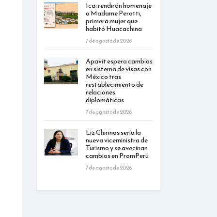
Ica: rendirán homenaje
a Madame Perotti,
primera mujer que
habitó Huacachina
7 de agosto de 2026
Apavit espera cambios
en sistema de visas con
México tras
restablecimiento de
relaciones
diplomáticas
7 de agosto de 2026
Liz Chirinos sería la
nueva viceministra de
Turismo y se avecinan
cambios en PromPerú
7 de agosto de 2026