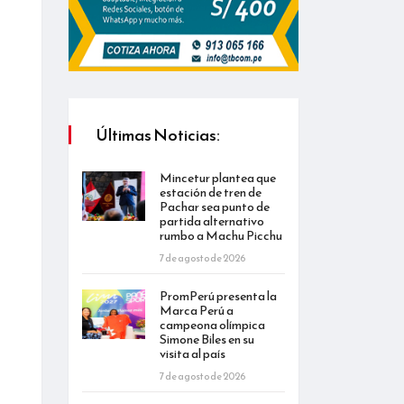
Últimas Noticias:
Mincetur plantea que
estación de tren de
Pachar sea punto de
partida alternativo
rumbo a Machu Picchu
7 de agosto de 2026
PromPerú presenta la
Marca Perú a
campeona olímpica
Simone Biles en su
visita al país
7 de agosto de 2026