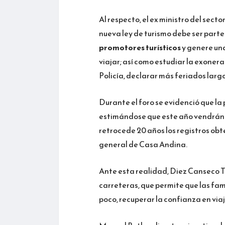
Al respecto, el ex ministro del secto
nueva ley de turismo debe ser part
promotores turísticos
y genere un
viajar; así como estudiar la exoner
Policía, declarar más feriados lar
Durante el foro se evidenció que l
estimándose que este año vendrán al
retrocede 20 años los registros obte
general de Casa Andina.
Ante esta realidad, Diez Canseco Te
carreteras, que permite que las fami
poco, recuperar la confianza en via