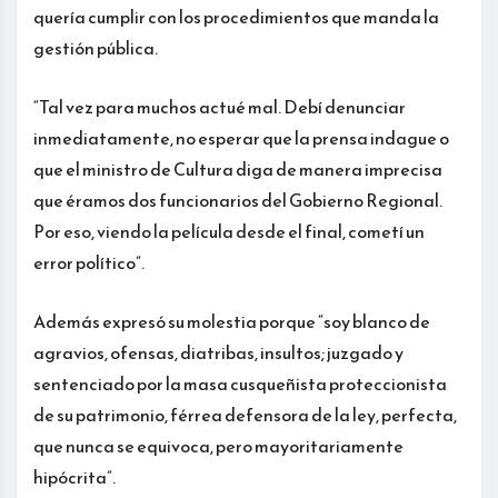
quería cumplir con los procedimientos que manda la
gestión pública.
“Tal vez para muchos actué mal. Debí denunciar
inmediatamente, no esperar que la prensa indague o
que el ministro de Cultura diga de manera imprecisa
que éramos dos funcionarios del Gobierno Regional.
Por eso, viendo la película desde el final, cometí un
error político”.
Además expresó su molestia porque “soy blanco de
agravios, ofensas, diatribas, insultos; juzgado y
sentenciado por la masa cusqueñista proteccionista
de su patrimonio, férrea defensora de la ley, perfecta,
que nunca se equivoca, pero mayoritariamente
hipócrita”.