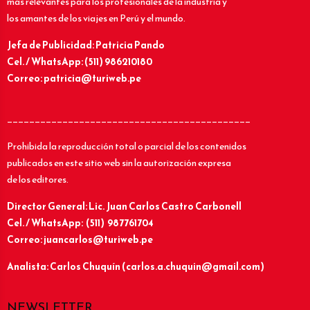
más relevantes para los profesionales de la industria y
los amantes de los viajes en Perú y el mundo.
Jefa de Publicidad: Patricia Pando
Cel. / WhatsApp: (511) 986210180
Correo: patricia@turiweb.pe
____________________________________________
Prohibida la reproducción total o parcial de los contenidos
publicados en este sitio web sin la autorización expresa
de los editores.
Director General: Lic.
Juan Carlos Castro Carbonell
Cel. / WhatsApp: (511) 987761704
Correo: juancarlos@turiweb.pe
Analista: Carlos Chuquín (carlos.a.chuquin@gmail.com)
NEWSLETTER