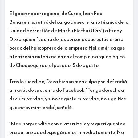
El gobernador regional de Cusco, Jean Paul
Benavente, retiró del cargo de secretario técnico de la
Unidad de Gestión de Machu Picchu (UGM) a Fredy
Deza, quien fue una de las personas que estuvieron a
bordo del helicóptero de la empresa Heliamérica que
aterrizó sin autorización en el complejo arqueológico
de Choquequirao, el pasado 15 de agosto.
Tras lo sucedido, Deza hizo un mea culpa y se defendió
a través de su cuenta de Facebook. “Tengo derecho a
decir mi verdad, y si no te gusta mi verdad, no significa
que estoy mintiendo”, señaló.
“Me vi sorprendido con el aterrizaje y requerí que si no
era autorizado despegáramos inmediatamente. No