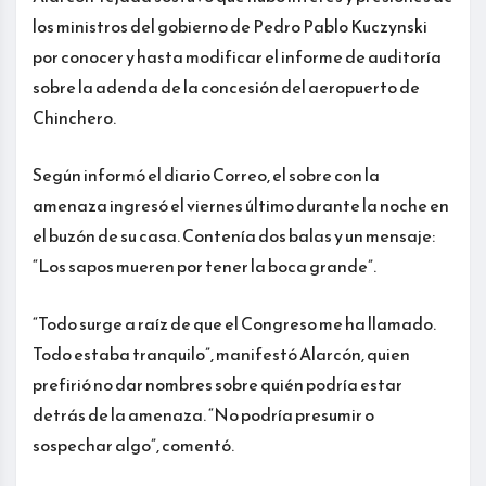
los ministros del gobierno de Pedro Pablo Kuczynski
por conocer y hasta modificar el informe de auditoría
sobre la adenda de la concesión del aeropuerto de
Chinchero.
Según informó el diario Correo, el sobre con la
amenaza ingresó el viernes último durante la noche en
el buzón de su casa. Contenía dos balas y un mensaje:
“Los sapos mueren por tener la boca grande”.
“Todo surge a raíz de que el Congreso me ha llamado.
Todo estaba tranquilo”, manifestó Alarcón, quien
prefirió no dar nombres sobre quién podría estar
detrás de la amenaza. “No podría presumir o
sospechar algo”, comentó.