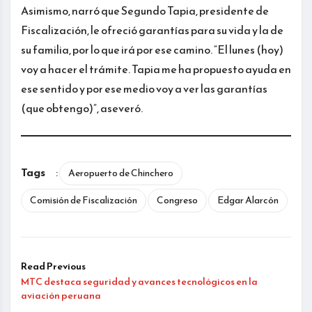
Asimismo, narró que Segundo Tapia, presidente de
Fiscalización, le ofreció garantías para su vida y la de
su familia, por lo que irá por ese camino. “El lunes (hoy)
voy a hacer el trámite. Tapia me ha propuesto ayuda en
ese sentido y por ese medio voy a ver las garantías
(que obtengo)”, aseveró.
Tags
:
Aeropuerto de Chinchero
Comisión de Fiscalización
Congreso
Edgar Alarcón
Read Previous
MTC destaca seguridad y avances tecnológicos en la
aviación peruana