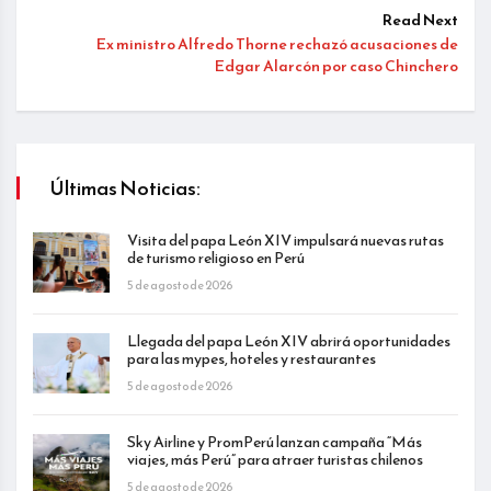
Read Next
Ex ministro Alfredo Thorne rechazó acusaciones de
Edgar Alarcón por caso Chinchero
Últimas Noticias:
Visita del papa León XIV impulsará nuevas rutas
de turismo religioso en Perú
5 de agosto de 2026
Llegada del papa León XIV abrirá oportunidades
para las mypes, hoteles y restaurantes
5 de agosto de 2026
Sky Airline y PromPerú lanzan campaña “Más
viajes, más Perú” para atraer turistas chilenos
5 de agosto de 2026