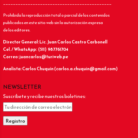
____________________________________________
Prohibida la reproducción total o parcial de los contenidos
publicados en este sitio web sin la autorización expresa
de los editores.
Director General: Lic.
Juan Carlos Castro Carbonell
Cel. / WhatsApp: (511) 987761704
Correo: juancarlos@turiweb.pe
Analista: Carlos Chuquín (carlos.a.chuquin@gmail.com)
NEWSLETTER
Suscríbete y recibe nuestros boletines: