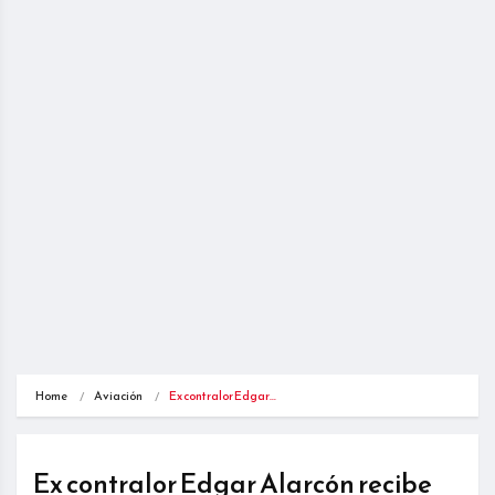
Home
Aviación
Ex contralor Edgar…
Ex contralor Edgar Alarcón recibe