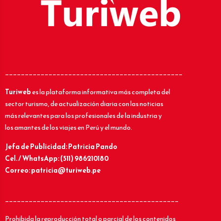
_____________________________________________
Turiweb
es la plataforma informativa más completa del
sector turismo, de actualización diaria con las noticias
más relevantes para los profesionales de la industria y
los amantes de los viajes en Perú y el mundo.
Jefa de Publicidad: Patricia Pando
Cel. / WhatsApp: (511) 986210180
Correo: patricia@turiweb.pe
____________________________________________
Prohibida la reproducción total o parcial de los contenidos