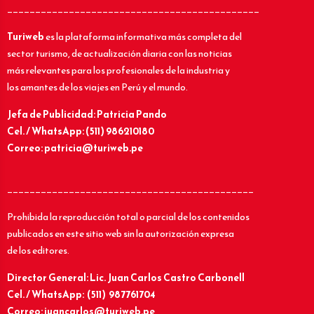
_____________________________________________
Turiweb
es la plataforma informativa más completa del
sector turismo, de actualización diaria con las noticias
más relevantes para los profesionales de la industria y
los amantes de los viajes en Perú y el mundo.
Jefa de Publicidad: Patricia Pando
Cel. / WhatsApp: (511) 986210180
Correo: patricia@turiweb.pe
____________________________________________
Prohibida la reproducción total o parcial de los contenidos
publicados en este sitio web sin la autorización expresa
de los editores.
Director General: Lic.
Juan Carlos Castro Carbonell
Cel. / WhatsApp: (511) 987761704
Correo: juancarlos@turiweb.pe