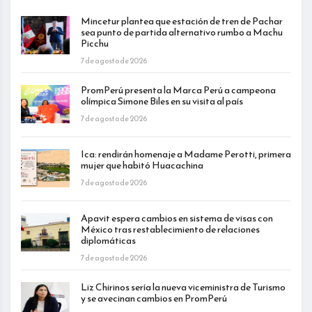
Mincetur plantea que estación de tren de Pachar
sea punto de partida alternativo rumbo a Machu
Picchu
7 de agosto de 2026
PromPerú presenta la Marca Perú a campeona
olímpica Simone Biles en su visita al país
7 de agosto de 2026
Ica: rendirán homenaje a Madame Perotti, primera
mujer que habitó Huacachina
7 de agosto de 2026
Apavit espera cambios en sistema de visas con
México tras restablecimiento de relaciones
diplomáticas
7 de agosto de 2026
Liz Chirinos sería la nueva viceministra de Turismo
y se avecinan cambios en PromPerú