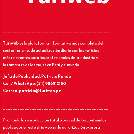
_____________________________________________
Turiweb
es la plataforma informativa más completa del
sector turismo, de actualización diaria con las noticias
más relevantes para los profesionales de la industria y
los amantes de los viajes en Perú y el mundo.
Jefa de Publicidad: Patricia Pando
Cel. / WhatsApp: (511) 986210180
Correo: patricia@turiweb.pe
____________________________________________
Prohibida la reproducción total o parcial de los contenidos
publicados en este sitio web sin la autorización expresa