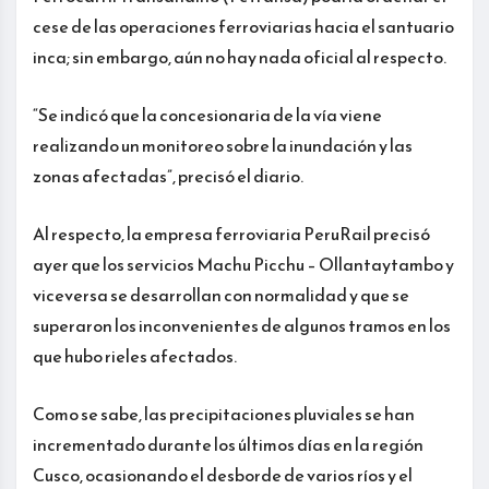
cese de las operaciones ferroviarias hacia el santuario
inca; sin embargo, aún no hay nada oficial al respecto.
“Se indicó que la concesionaria de la vía viene
realizando un monitoreo sobre la inundación y las
zonas afectadas”, precisó el diario.
Al respecto, la empresa ferroviaria PeruRail precisó
ayer que los servicios Machu Picchu – Ollantaytambo y
viceversa se desarrollan con normalidad y que se
superaron los inconvenientes de algunos tramos en los
que hubo rieles afectados.
Como se sabe, las precipitaciones pluviales se han
incrementado durante los últimos días en la región
Cusco, ocasionando el desborde de varios ríos y el