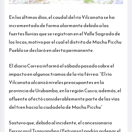
En los últimos días, el caudal del río Vilcanota se ha
incrementado de forma alarmante debido a las
fuertes lluvias que se registran en el Valle Sagrado de
los Incas, motivo por el cual el distrito de Machu Picchu
Pueblo se declaró en alerta permanente.
El diario Correo informó el sábado pasado sobre el
impacto en algunos tramos de la vía férrea: “El río
Vilcanota alcanzó niveles preocupantes en la
provincia de Urubamba, en la región Cusco; además, el
afluente afectó considerablemente parte de las vías
del tren hacia la ciudadela de Machu Picchu”
Sostuvo que, debido al incidente, el concesionario
Ferrocarril Transandino (Fetransa) podría ordenar el