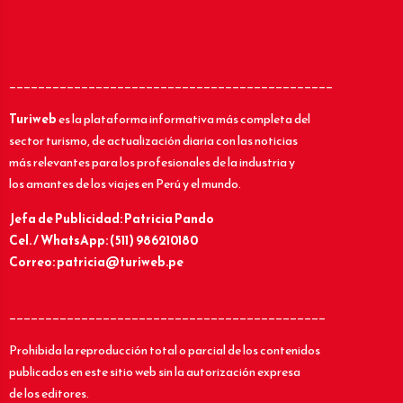
_____________________________________________
Turiweb
es la plataforma informativa más completa del
sector turismo, de actualización diaria con las noticias
más relevantes para los profesionales de la industria y
los amantes de los viajes en Perú y el mundo.
Jefa de Publicidad: Patricia Pando
Cel. / WhatsApp: (511) 986210180
Correo: patricia@turiweb.pe
____________________________________________
Prohibida la reproducción total o parcial de los contenidos
publicados en este sitio web sin la autorización expresa
de los editores.