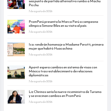
sea punto de partida alternativo rumbo a Machu
Picchu
7 de agosto de 2026
PromPerú presenta la Marca Perú a campeona
olímpica Simone Biles en su visita al país
7 de agosto de 2026
Ica: rendirán homenaje a Madame Perotti, primera
mujer que habitó Huacachina
7 de agosto de 2026
Apavit espera cambios en sistema de visas con
México tras restablecimiento de relaciones
diplomáticas
7 de agosto de 2026
Liz Chirinos sería la nueva viceministra de Turismo
y se avecinan cambios en PromPerú
7 de agosto de 2026