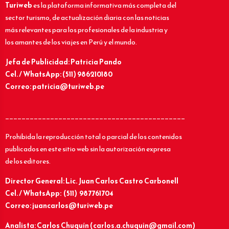
Turiweb
es la plataforma informativa más completa del
sector turismo, de actualización diaria con las noticias
más relevantes para los profesionales de la industria y
los amantes de los viajes en Perú y el mundo.
Jefa de Publicidad: Patricia Pando
Cel. / WhatsApp: (511) 986210180
Correo: patricia@turiweb.pe
____________________________________________
Prohibida la reproducción total o parcial de los contenidos
publicados en este sitio web sin la autorización expresa
de los editores.
Director General: Lic.
Juan Carlos Castro Carbonell
Cel. / WhatsApp: (511) 987761704
Correo: juancarlos@turiweb.pe
Analista: Carlos Chuquín (carlos.a.chuquin@gmail.com)