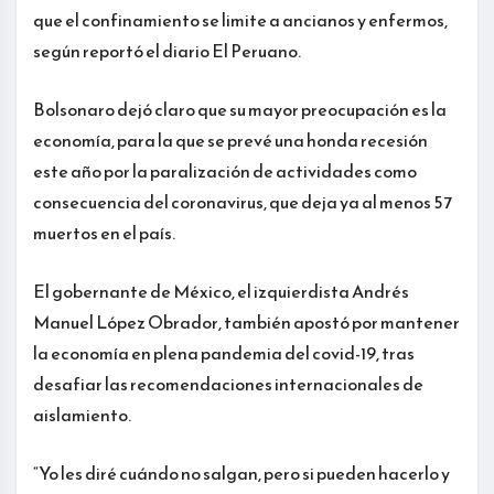
que el confinamiento se limite a ancianos y enfermos,
según reportó el diario El Peruano.
Bolsonaro dejó claro que su mayor preocupación es la
economía, para la que se prevé una honda recesión
este año por la paralización de actividades como
consecuencia del coronavirus, que deja ya al menos 57
muertos en el país.
El gobernante de México, el izquierdista Andrés
Manuel López Obrador, también apostó por mantener
la economía en plena pandemia del covid-19, tras
desafiar las recomendaciones internacionales de
aislamiento.
“Yo les diré cuándo no salgan, pero si pueden hacerlo y