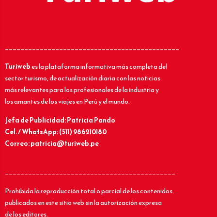
_____________________________________________
Turiweb
es la plataforma informativa más completa del
sector turismo, de actualización diaria con las noticias
más relevantes para los profesionales de la industria y
los amantes de los viajes en Perú y el mundo.
Jefa de Publicidad: Patricia Pando
Cel. / WhatsApp: (511) 986210180
Correo: patricia@turiweb.pe
____________________________________________
Prohibida la reproducción total o parcial de los contenidos
publicados en este sitio web sin la autorización expresa
de los editores.