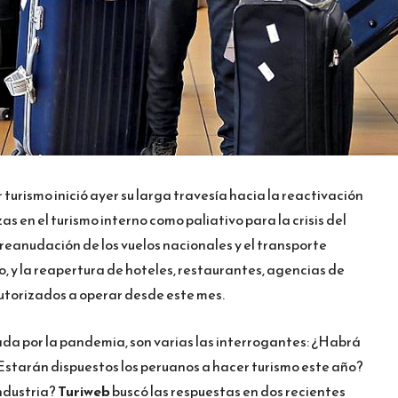
r turismo inició ayer su larga travesía hacia la reactivación
 en el turismo interno como paliativo para la crisis del
reanudación de los vuelos nacionales y el transporte
ulio, y la reapertura de hoteles, restaurantes, agencias de
 autorizados a operar desde este mes.
ada por la pandemia, son varias las interrogantes: ¿Habrá
starán dispuestos los peruanos a hacer turismo este año?
industria?
Turiweb
buscó las respuestas en dos recientes