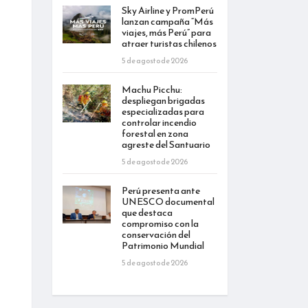
Sky Airline y PromPerú
lanzan campaña “Más
viajes, más Perú” para
atraer turistas chilenos
5 de agosto de 2026
Machu Picchu:
despliegan brigadas
especializadas para
controlar incendio
forestal en zona
agreste del Santuario
5 de agosto de 2026
Perú presenta ante
UNESCO documental
que destaca
compromiso con la
conservación del
Patrimonio Mundial
5 de agosto de 2026