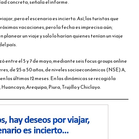
dad concreta, señala el informe.
ajar, pero el escenario es incierto. Así, los turistas que
próximas vacaciones, pero la fecha es imprecisa aún;
 planear un viaje y solo lo harían quienes tenían un viaje
el país.
zó entre el 5 y 7 de mayo, mediante seis focus groups online
res, de 25 a 50 años, de niveles socioeconómicos (NSE) A,
en los últimos 12 meses. En las dinámicas se recogió la
 Huancayo, Arequipa, Piura, Trujillo y Chiclayo.