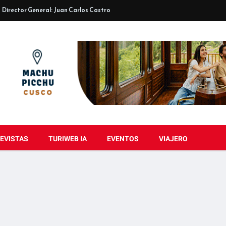
Director General: Juan Carlos Castro
EVISTAS
TURIWEB IA
EVENTOS
VIAJERO