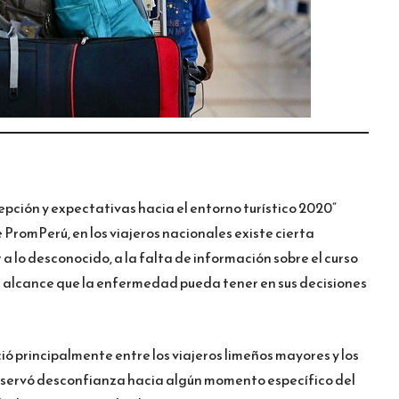
epción y expectativas hacia el entorno turístico 2020”
 PromPerú, en los viajeros nacionales existe cierta
a lo desconocido, a la falta de información sobre el curso
l alcance que la enfermedad pueda tener en sus decisiones
ó principalmente entre los viajeros limeños mayores y los
observó desconfianza hacia algún momento específico del