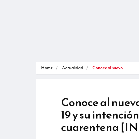
Home
Actualidad
Conoce al nuevo…
Conoce al nuevo
19 y su intención
cuarentena [