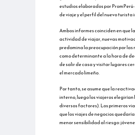
estudios elaborados por PromPerú-Ip
de viaje y el perfil del nuevo turista
Ambos informes coinciden en que l
actividad de viajar, nuevas motivac
predomina la preocupación por las 
como determinante a la hora de decid
de salir de casa y visitar lugares c
el mercado limeño.
Por tanto, se asume que la reactivac
interno, luego los viajeros elegirí
diversos factores). Los primeros via
que los viajes de negocios quedaría
menor sensibilidad al riesgo: jóvene