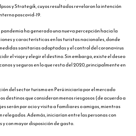
sos y Strategik, cuyos resultados revelaron la intención
 interno poscovid-19.
a pandemia ha generado una nueva percepción hacia la
iones y características en los turistas nacionales, donde
medidas sanitarias adoptadas y el control del coronavirus
ir el viaje y elegir el destino. Sin embargo, existe el deseo
ercanos y seguros en lo que resta del 2020, principalmente en
ión del sector turismo en Perú iniciaría por el mercado
an los destinos que consideran menos riesgosos (de acuerdo a
jes serán por ocio y visita a familiares o amigos, mientras
n relegados. Además, iniciarían entre las personas con
s y con mayor disposición de gasto.