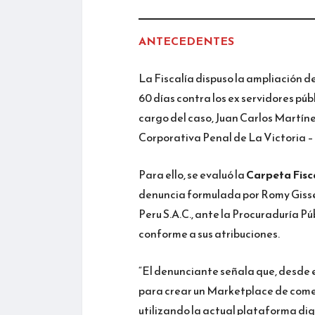
ANTECEDENTES
La Fiscalía dispuso la ampliación de
60 días contra los ex servidores públ
cargo del caso, Juan Carlos Martín
Corporativa Penal de La Victoria – 
Para ello, se evaluó la
Carpeta Fisc
denuncia formulada por Romy Gisse
Peru S.A.C., ante la Procuraduría Pú
conforme a sus atribuciones.
“El denunciante señala que, desde 
para crear un Marketplace de comerc
utilizando la actual plataforma di