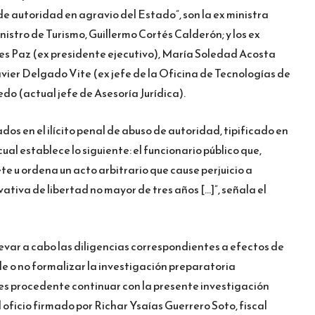
de autoridad en agravio del Estado”, son la ex ministra
nistro de Turismo, Guillermo Cortés Calderón; y los ex
res Paz (ex presidente ejecutivo), María Soledad Acosta
Javier Delgado Vite (ex jefe de la Oficina de Tecnologías de
do (actual jefe de Asesoría Jurídica).
s en el ilícito penal de abuso de autoridad, tipificado en
 cual establece lo siguiente: el funcionario público que,
e u ordena un acto arbitrario que cause perjuicio a
ativa de libertad no mayor de tres años […]”, señala el
levar a cabo las diligencias correspondientes a efectos de
e o no formalizar la investigación preparatoria
es procedente continuar con la presente investigación
l oficio firmado por Richar Ysaías Guerrero Soto, fiscal