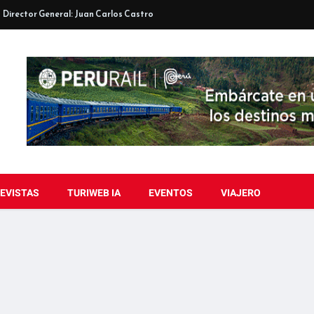
Director General: Juan Carlos Castro
EVISTAS
TURIWEB IA
EVENTOS
VIAJERO