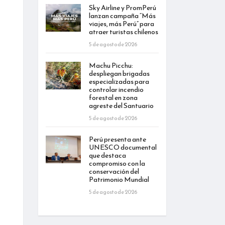
Sky Airline y PromPerú
lanzan campaña “Más
viajes, más Perú” para
atraer turistas chilenos
5 de agosto de 2026
Machu Picchu:
despliegan brigadas
especializadas para
controlar incendio
forestal en zona
agreste del Santuario
5 de agosto de 2026
Perú presenta ante
UNESCO documental
que destaca
compromiso con la
conservación del
Patrimonio Mundial
5 de agosto de 2026