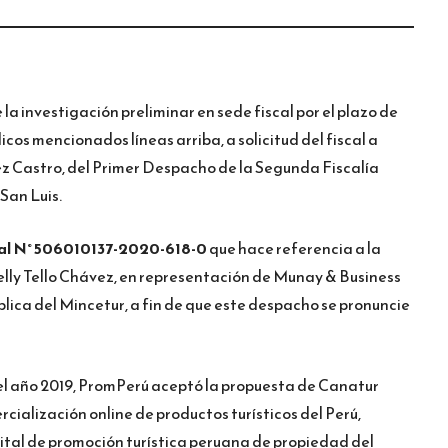
 la investigación preliminar en sede fiscal por el plazo de
icos mencionados líneas arriba, a solicitud del fiscal a
ez Castro, del Primer Despacho de la Segunda Fiscalía
San Luis.
al N° 506010137-2020-618-0
que hace referencia a la
lly Tello Chávez, en representación de Munay & Business
blica del Mincetur, a fin de que este despacho se pronuncie
el año 2019, PromPerú aceptó la propuesta de Canatur
ialización online de productos turísticos del Perú,
gital de promoción turística peruana de propiedad del