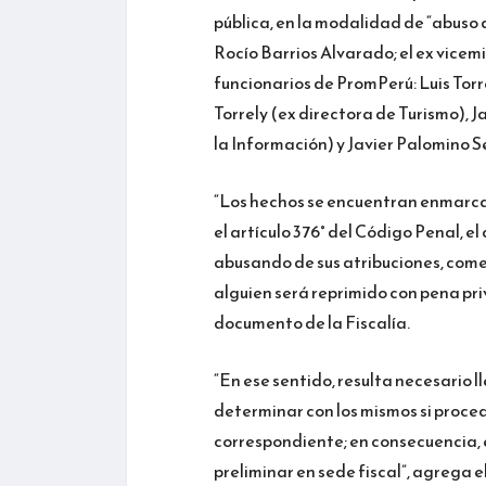
pública, en la modalidad de “abuso 
Rocío Barrios Alvarado; el ex vicemi
funcionarios de PromPerú: Luis Tor
Torrely (ex directora de Turismo), 
la Información) y Javier Palomino Se
“Los hechos se encuentran enmarcado
el artículo 376° del Código Penal, el
abusando de sus atribuciones, comet
alguien será reprimido con pena priv
documento de la Fiscalía.
“En ese sentido, resulta necesario l
determinar con los mismos si proced
correspondiente; en consecuencia, 
preliminar en sede fiscal”, agrega e