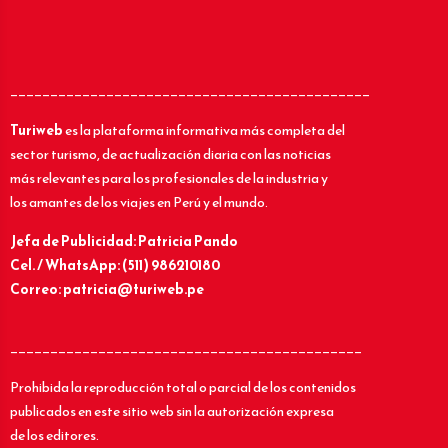
_____________________________________________
Turiweb
es la plataforma informativa más completa del
sector turismo, de actualización diaria con las noticias
más relevantes para los profesionales de la industria y
los amantes de los viajes en Perú y el mundo.
Jefa de Publicidad: Patricia Pando
Cel. / WhatsApp: (511) 986210180
Correo: patricia@turiweb.pe
____________________________________________
Prohibida la reproducción total o parcial de los contenidos
publicados en este sitio web sin la autorización expresa
de los editores.