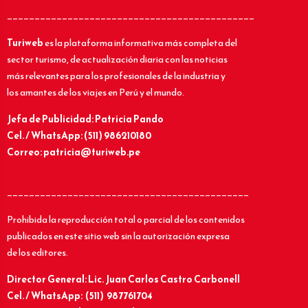
_____________________________________________
Turiweb
es la plataforma informativa más completa del
sector turismo, de actualización diaria con las noticias
más relevantes para los profesionales de la industria y
los amantes de los viajes en Perú y el mundo.
Jefa de Publicidad: Patricia Pando
Cel. / WhatsApp: (511) 986210180
Correo: patricia@turiweb.pe
____________________________________________
Prohibida la reproducción total o parcial de los contenidos
publicados en este sitio web sin la autorización expresa
de los editores.
Director General: Lic.
Juan Carlos Castro Carbonell
Cel. / WhatsApp: (511) 987761704