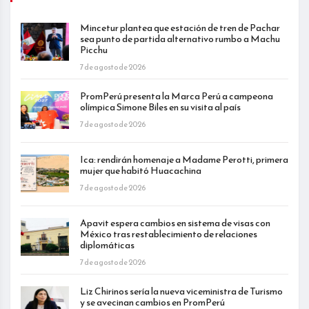
Mincetur plantea que estación de tren de Pachar
sea punto de partida alternativo rumbo a Machu
Picchu
7 de agosto de 2026
PromPerú presenta la Marca Perú a campeona
olímpica Simone Biles en su visita al país
7 de agosto de 2026
Ica: rendirán homenaje a Madame Perotti, primera
mujer que habitó Huacachina
7 de agosto de 2026
Apavit espera cambios en sistema de visas con
México tras restablecimiento de relaciones
diplomáticas
7 de agosto de 2026
Liz Chirinos sería la nueva viceministra de Turismo
y se avecinan cambios en PromPerú