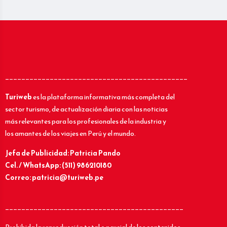
_____________________________________________
Turiweb
es la plataforma informativa más completa del
sector turismo, de actualización diaria con las noticias
más relevantes para los profesionales de la industria y
los amantes de los viajes en Perú y el mundo.
Jefa de Publicidad: Patricia Pando
Cel. / WhatsApp: (511) 986210180
Correo: patricia@turiweb.pe
____________________________________________