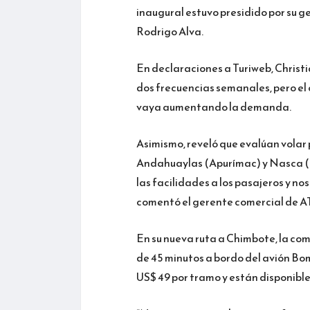
inaugural estuvo presidido por su ge
Rodrigo Alva.
En declaraciones a Turiweb, Christi
dos frecuencias semanales, pero el 
vaya aumentando la demanda.
Asimismo, reveló que evalúan vola
Andahuaylas (Apurímac) y Nasca (Ic
las facilidades a los pasajeros y n
comentó el gerente comercial de A
En su nueva ruta a Chimbote, la com
de 45 minutos a bordo del avión Bo
US$ 49 por tramo y están disponible