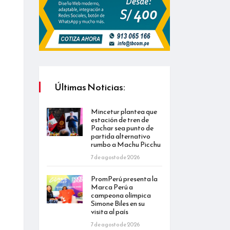
Últimas Noticias:
Mincetur plantea que
estación de tren de
Pachar sea punto de
partida alternativo
rumbo a Machu Picchu
7 de agosto de 2026
PromPerú presenta la
Marca Perú a
campeona olímpica
Simone Biles en su
visita al país
7 de agosto de 2026