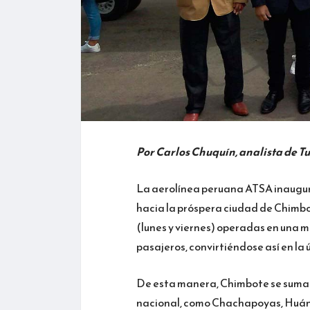
Por Carlos Chuquín, analista de T
La aerolínea peruana ATSA inauguró
hacia la próspera ciudad de Chimbo
(lunes y viernes) operadas en un
pasajeros, convirtiéndose así en la 
De esta manera, Chimbote se suma a
nacional, como Chachapoyas, Huánu