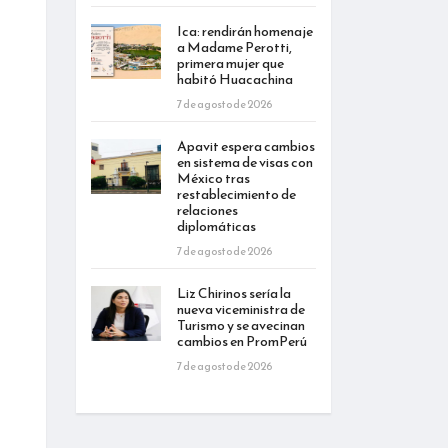
Ica: rendirán homenaje
a Madame Perotti,
primera mujer que
habitó Huacachina
7 de agosto de 2026
Apavit espera cambios
en sistema de visas con
México tras
restablecimiento de
relaciones
diplomáticas
7 de agosto de 2026
Liz Chirinos sería la
nueva viceministra de
Turismo y se avecinan
cambios en PromPerú
7 de agosto de 2026