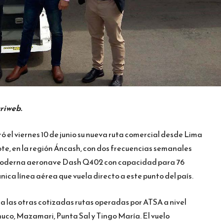
uriweb.
 el viernes 10 de junio su nueva ruta comercial desde Lima
te, en la región Áncash, con dos frecuencias semanales
a moderna aeronave Dash Q402 con capacidad para 76
única línea aérea que vuela directo a este punto del país.
 las otras cotizadas rutas operadas por ATSA a nivel
co, Mazamari, Punta Sal y Tingo María. El vuelo