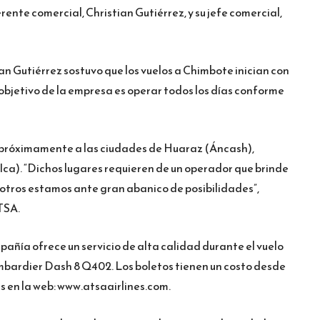
rente comercial, Christian Gutiérrez, y su jefe comercial,
an Gutiérrez sostuvo que los vuelos a Chimbote inician con
objetivo de la empresa es operar todos los días conforme
r próximamente a las ciudades de Huaraz (Áncash),
a). “Dichos lugares requieren de un operador que brinde
osotros estamos ante gran abanico de posibilidades”,
TSA.
pañía ofrece un servicio de alta calidad durante el vuelo
mbardier Dash 8 Q402. Los boletos tienen un costo desde
s en la web: www.atsaairlines.com.