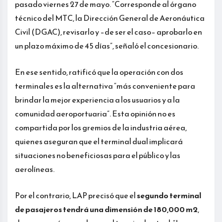
pasado viernes 27 de mayo. “Corresponde al órgano
técnico del MTC, la Dirección General de Aeronáutica
Civil (DGAC), revisarlo y –de ser el caso– aprobarlo en
un plazo máximo de 45 días”, señaló el concesionario.
En ese sentido, ratificó que la operación con dos
terminales es la alternativa “más conveniente para
brindar la mejor experiencia a los usuarios y a la
comunidad aeroportuaria”. Esta opinión no es
compartida por los gremios de la industria aérea,
quienes aseguran que el terminal dual implicará
situaciones no beneficiosas para el público y las
aerolíneas.
Por el contrario, LAP precisó que el
segundo terminal
de pasajeros tendrá una dimensión de 180,000 m2
,