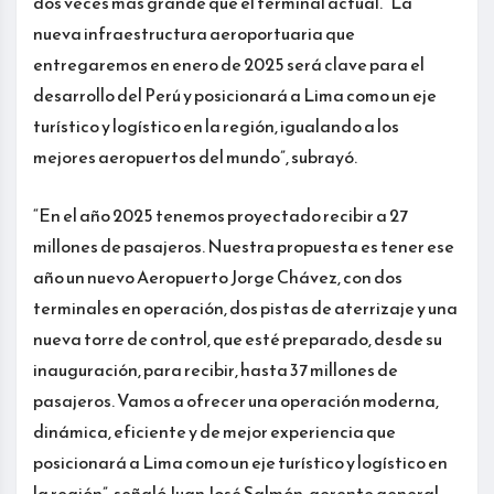
dos veces más grande que el terminal actual. “La
nueva infraestructura aeroportuaria que
entregaremos en enero de 2025 será clave para el
desarrollo del Perú y posicionará a Lima como un eje
turístico y logístico en la región, igualando a los
mejores aeropuertos del mundo”, subrayó.
“En el año 2025 tenemos proyectado recibir a 27
millones de pasajeros. Nuestra propuesta es tener ese
año un nuevo Aeropuerto Jorge Chávez, con dos
terminales en operación, dos pistas de aterrizaje y una
nueva torre de control, que esté preparado, desde su
inauguración, para recibir, hasta 37 millones de
pasajeros. Vamos a ofrecer una operación moderna,
dinámica, eficiente y de mejor experiencia que
posicionará a Lima como un eje turístico y logístico en
la región”, señaló Juan José Salmón, gerente general