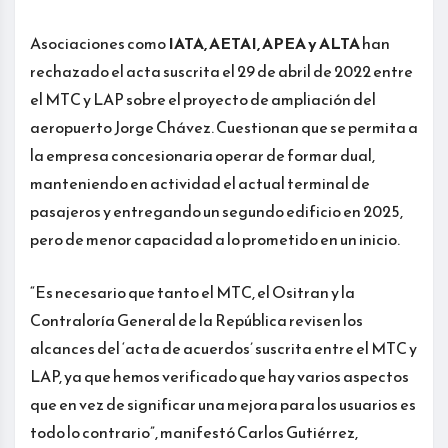
Asociaciones como
IATA, AETAI, APEA y ALTA
han
rechazado el acta suscrita el 29 de abril de 2022 entre
el MTC y LAP sobre el proyecto de ampliación del
aeropuerto Jorge Chávez. Cuestionan que se permita a
la empresa concesionaria operar de formar dual,
manteniendo en actividad el actual terminal de
pasajeros y entregando un segundo edificio en 2025,
pero de menor capacidad a lo prometido en un inicio.
“Es necesario que tanto el MTC, el Ositran y la
Contraloría General de la República
revisen los
alcances del ‘acta de acuerdos’ suscrita entre el MTC y
LAP, ya que hemos verificado que hay varios aspectos
que en vez de significar una mejora para los usuarios es
todo lo contrario”, manifestó Carlos Gutiérrez,