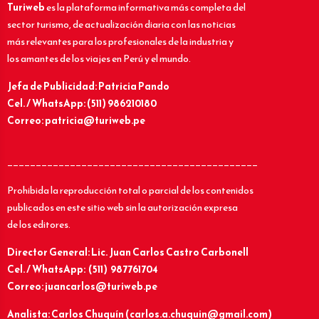
Turiweb
es la plataforma informativa más completa del
sector turismo, de actualización diaria con las noticias
más relevantes para los profesionales de la industria y
los amantes de los viajes en Perú y el mundo.
Jefa de Publicidad: Patricia Pando
Cel. / WhatsApp: (511) 986210180
Correo: patricia@turiweb.pe
____________________________________________
Prohibida la reproducción total o parcial de los contenidos
publicados en este sitio web sin la autorización expresa
de los editores.
Director General: Lic.
Juan Carlos Castro Carbonell
Cel. / WhatsApp: (511) 987761704
Correo: juancarlos@turiweb.pe
Analista: Carlos Chuquín (carlos.a.chuquin@gmail.com)