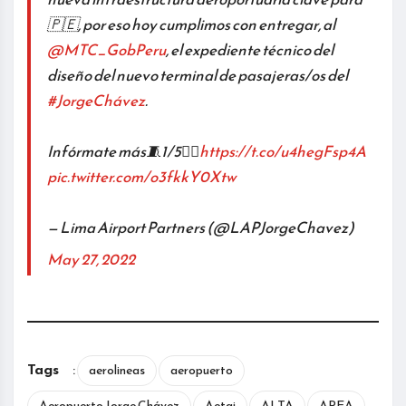
🇵🇪, por eso hoy cumplimos con entregar, al
@MTC_GobPeru
, el expediente técnico del
diseño del nuevo terminal de pasajeras/os del
#JorgeChávez
.
Infórmate más🧵1/5👉🏾
https://t.co/u4hegFsp4A
pic.twitter.com/o3fkkY0Xtw
— Lima Airport Partners (@LAPJorgeChavez)
May 27, 2022
Tags
:
aerolineas
aeropuerto
Aeropuerto Jorge Chávez
Aetai
ALTA
APEA