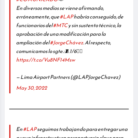
En diversos medios se viene afirmando,
erróneamente, que
#LAP
habría conseguido, de
funcionarios del
#MTC
y sin sustento técnico, la
aprobación de una modificación para la
ampliación del
#JorgeChávez
. Al respecto,
comunicamos lo sgte.:🧵1/6👉🏾
https://t.co/Vu8NF14Msw
— Lima Airport Partners (@LAPJorgeChavez)
May 30, 2022
En
#LAP
seguimos trabajando para entregar una
nueva infraestructura aeroportuaria clave para