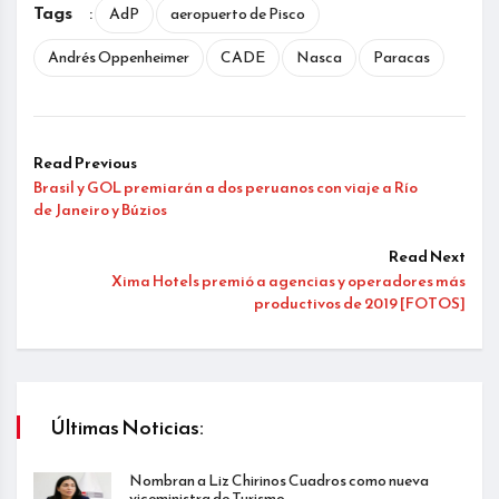
Tags
:
AdP
aeropuerto de Pisco
Andrés Oppenheimer
CADE
Nasca
Paracas
Read Previous
Brasil y GOL premiarán a dos peruanos con viaje a Río
de Janeiro y Búzios
Read Next
Xima Hotels premió a agencias y operadores más
productivos de 2019 [FOTOS]
Últimas Noticias:
Nombran a Liz Chirinos Cuadros como nueva
viceministra de Turismo