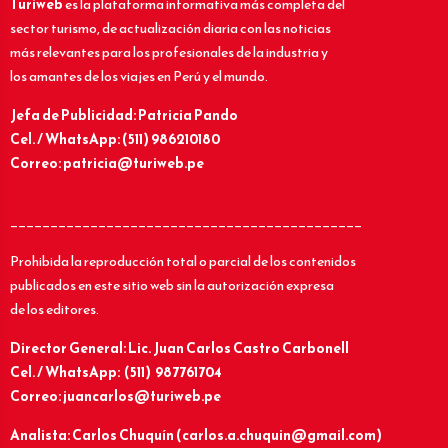
Turiweb
es la plataforma informativa más completa del
sector turismo, de actualización diaria con las noticias
más relevantes para los profesionales de la industria y
los amantes de los viajes en Perú y el mundo.
Jefa de Publicidad: Patricia Pando
Cel. / WhatsApp: (511) 986210180
Correo: patricia@turiweb.pe
____________________________________________
Prohibida la reproducción total o parcial de los contenidos
publicados en este sitio web sin la autorización expresa
de los editores.
Director General: Lic.
Juan Carlos Castro Carbonell
Cel. / WhatsApp: (511) 987761704
Correo: juancarlos@turiweb.pe
Analista: Carlos Chuquín (carlos.a.chuquin@gmail.com)