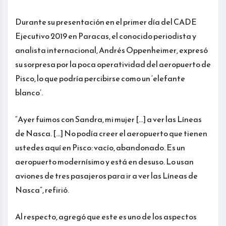
Durante su presentación en el primer día del CADE
Ejecutivo 2019 en Paracas, el conocido periodista y
analista internacional, Andrés Oppenheimer, expresó
su sorpresa por la poca operatividad del aeropuerto de
Pisco, lo que podría percibirse como un ‘elefante
blanco’.
“Ayer fuimos con Sandra, mi mujer […] a ver las Líneas
de Nasca. […] No podía creer el aeropuerto que tienen
ustedes aquí en Pisco: vacío, abandonado. Es un
aeropuerto modernísimo y está en desuso. Lo usan
aviones de tres pasajeros para ir a ver las Líneas de
Nasca”, refirió.
Al respecto, agregó que este es uno de los aspectos