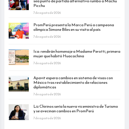
sea punto de partida alternativo rumbo a Machu
Picchu
7 de agosto de 2026
PromPerú presenta la Marca Perú a campeona
olímpica Simone Biles en su visita al país
7 de agosto de 2026
Ica: rendirán homenaje a Madame Perotti, primera
mujer que habitó Huacachina
7 de agosto de 2026
Apavit espera cambios en sistema de visas con
México tras restablecimiento de relaciones
diplomáticas
7 de agosto de 2026
Liz Chirinos sería la nueva viceministra de Turismo
y se avecinan cambios en PromPerú
7 de agosto de 2026