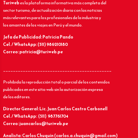
Turiweb
es la plataforma informativa más completa del
sector turismo, de actualización diaria con las noticias
más relevantes para los profesionales de la industria y
los amantes de los viajes en Perú y el mundo.
Jefa de Publicidad: Patricia Pando
Cel. / WhatsApp: (511) 986210180
Correo: patricia@turiweb.pe
____________________________________________
Prohibida la reproducción total o parcial de los contenidos
publicados en este sitio web sin la autorización expresa
de los editores.
Director General: Lic.
Juan Carlos Castro Carbonell
Cel. / WhatsApp: (511) 987761704
Correo: juancarlos@turiweb.pe
Analista: Carlos Chuquín (carlos.a.chuquin@gmail.com)