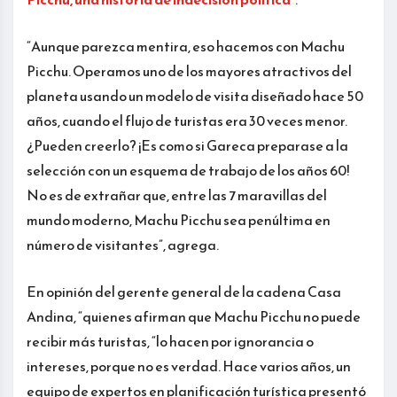
“Aunque parezca mentira, eso hacemos con Machu
Picchu. Operamos uno de los mayores atractivos del
planeta usando un modelo de visita diseñado hace 50
años, cuando el flujo de turistas era 30 veces menor.
¿Pueden creerlo? ¡Es como si Gareca preparase a la
selección con un esquema de trabajo de los años 60!
No es de extrañar que, entre las 7 maravillas del
mundo moderno, Machu Picchu sea penúltima en
número de visitantes”, agrega.
En opinión del gerente general de la cadena Casa
Andina, “quienes afirman que Machu Picchu no puede
recibir más turistas, “lo hacen por ignorancia o
intereses, porque no es verdad. Hace varios años, un
equipo de expertos en planificación turística presentó