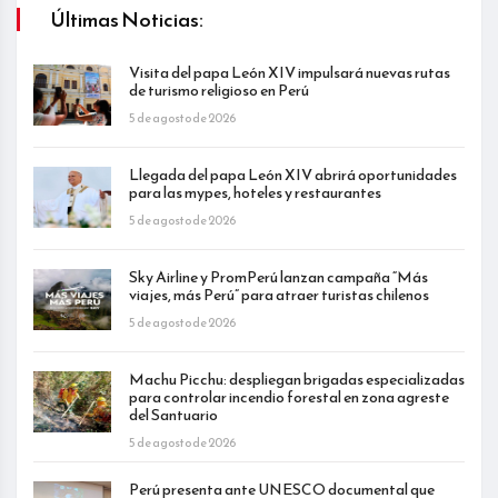
Últimas Noticias:
Visita del papa León XIV impulsará nuevas rutas
de turismo religioso en Perú
5 de agosto de 2026
Llegada del papa León XIV abrirá oportunidades
para las mypes, hoteles y restaurantes
5 de agosto de 2026
Sky Airline y PromPerú lanzan campaña “Más
viajes, más Perú” para atraer turistas chilenos
5 de agosto de 2026
Machu Picchu: despliegan brigadas especializadas
para controlar incendio forestal en zona agreste
del Santuario
5 de agosto de 2026
Perú presenta ante UNESCO documental que