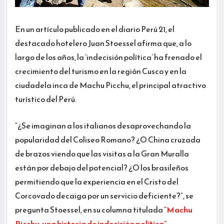
En un artículo publicado en el diario Perú 21, el
destacado hotelero Juan Stoessel afirma que, a lo
largo de los años, la ‘indecisión política’ ha frenado el
crecimiento del turismo en la región Cusco y en la
ciudadela inca de Machu Picchu, el principal atractivo
turístico del Perú.
“¿Se imaginan a los italianos desaprovechando la
popularidad del Coliseo Romano? ¿O China cruzada
de brazos viendo que las visitas a la Gran Muralla
están por debajo del potencial? ¿O los brasileños
permitiendo que la experiencia en el Cristo del
Corcovado decaiga por un servicio deficiente?”, se
pregunta Stoessel, en su columna titulada
“Machu
Picchu, una historia de indecisión política”
.