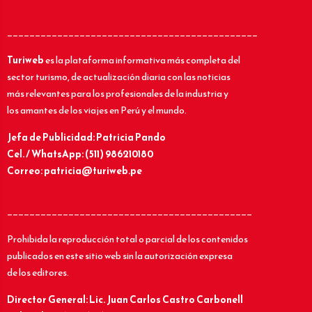
_____________________________________________
Turiweb
es la plataforma informativa más completa del
sector turismo, de actualización diaria con las noticias
más relevantes para los profesionales de la industria y
los amantes de los viajes en Perú y el mundo.
Jefa de Publicidad: Patricia Pando
Cel. / WhatsApp: (511) 986210180
Correo: patricia@turiweb.pe
____________________________________________
Prohibida la reproducción total o parcial de los contenidos
publicados en este sitio web sin la autorización expresa
de los editores.
Director General: Lic.
Juan Carlos Castro Carbonell