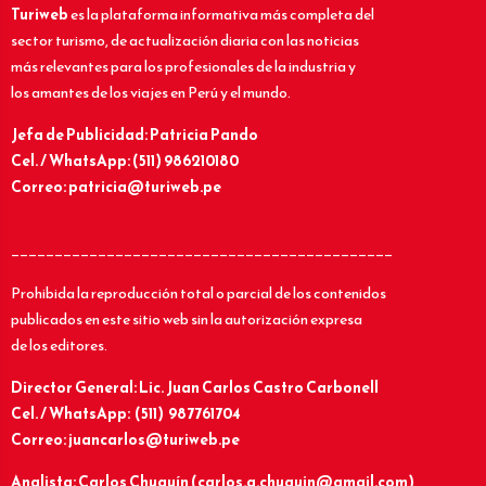
Turiweb
es la plataforma informativa más completa del
sector turismo, de actualización diaria con las noticias
más relevantes para los profesionales de la industria y
los amantes de los viajes en Perú y el mundo.
Jefa de Publicidad: Patricia Pando
Cel. / WhatsApp: (511) 986210180
Correo: patricia@turiweb.pe
____________________________________________
Prohibida la reproducción total o parcial de los contenidos
publicados en este sitio web sin la autorización expresa
de los editores.
Director General: Lic.
Juan Carlos Castro Carbonell
Cel. / WhatsApp: (511) 987761704
Correo: juancarlos@turiweb.pe
Analista: Carlos Chuquín (carlos.a.chuquin@gmail.com)