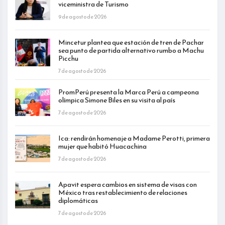
viceministra de Turismo
9 de agosto de 2026
Mincetur plantea que estación de tren de Pachar
sea punto de partida alternativo rumbo a Machu
Picchu
7 de agosto de 2026
PromPerú presenta la Marca Perú a campeona
olímpica Simone Biles en su visita al país
7 de agosto de 2026
Ica: rendirán homenaje a Madame Perotti, primera
mujer que habitó Huacachina
7 de agosto de 2026
Apavit espera cambios en sistema de visas con
México tras restablecimiento de relaciones
diplomáticas
7 de agosto de 2026